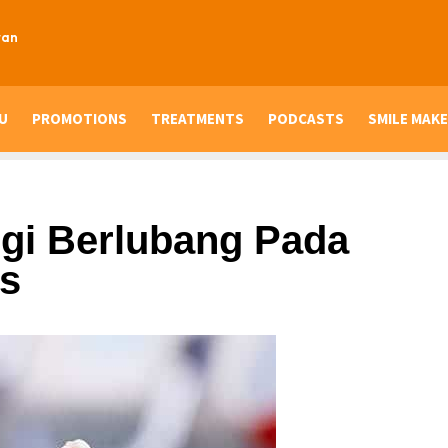
ran
U
PROMOTIONS
TREATMENTS
PODCASTS
SMILE MAKE
gi Berlubang Pada
es