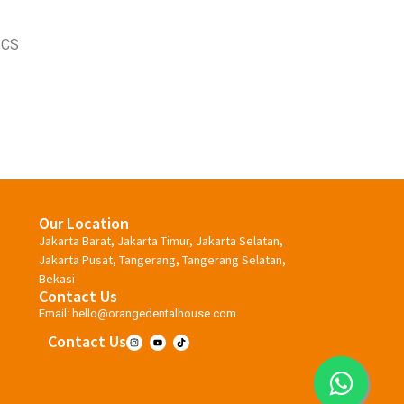
 CS
Our Location
Jakarta Barat, Jakarta Timur, Jakarta Selatan,
Jakarta Pusat, Tangerang, Tangerang Selatan,
Bekasi
Contact Us
Email:
hello@orangedentalhouse.com
Contact Us