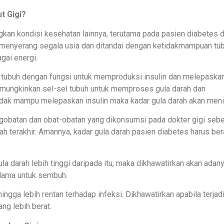
t Gigi?
kan kondisi kesehatan lainnya, terutama pada pasien diabetes 
a menyerang segala usia dan ditandai dengan ketidakmampuan tu
gai energi.
an tubuh dengan fungsi untuk memproduksi insulin dan melepaska
memungkinkan sel-sel tubuh untuk memproses gula darah dan
idak mampu melepaskan insulin maka kadar gula darah akan meni
gobatan dan obat-obatan yang dikonsumsi pada dokter gigi seb
ah terakhir. Amannya, kadar gula darah pasien diabetes harus ber
la darah lebih tinggi daripada itu, maka dikhawatirkan akan adan
 lama untuk sembuh.
ingga lebih rentan terhadap infeksi. Dikhawatirkan apabila terjad
ang lebih berat.