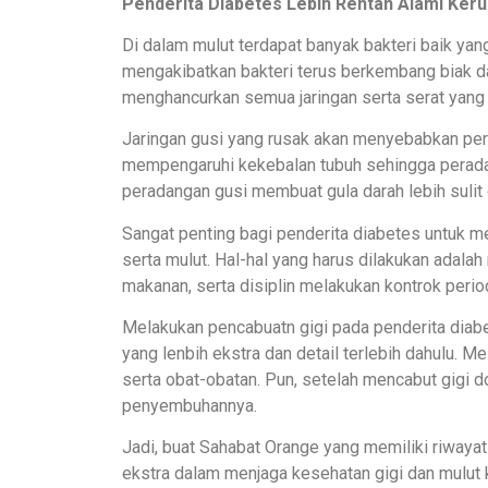
Penderita Diabetes Lebih Rentan Alami Keru
Di dalam mulut terdapat banyak bakteri baik ya
mengakibatkan bakteri terus berkembang biak dan
menghancurkan semua jaringan serta serat yang
Jaringan gusi yang rusak akan menyebabkan pera
mempengaruhi kekebalan tubuh sehingga peradanga
peradangan gusi membuat gula darah lebih sulit
Sangat penting bagi penderita diabetes untuk m
serta mulut. Hal-hal yang harus dilakukan adala
makanan, serta disiplin melakukan kontrok period
Melakukan pencabuatn gigi pada penderita diabe
yang lenbih ekstra dan detail terlebih dahulu. M
serta obat-obatan. Pun, setelah mencabut gigi 
penyembuhannya.
Jadi, buat Sahabat Orange yang memiliki riwayat 
ekstra dalam menjaga kesehatan gigi dan mulut ka