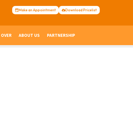
Make an Appointment
Download Pricelist
 OVER
ABOUT US
PARTNERSHIP