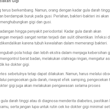
sakan Gigi
ng terus berkembang. Namun, orang dengan kadar gula darah tingg
 berdampak buruk pada gusi. Perlahan, bakteri-bakteri ini akan
 menghubungkan gigi dan gusi.
dangan hingga penyakit periodontal. Kadar gula darah akan
n menjadi sangat rentan terjadi dan sulit dihentikan. Infeksi 
 dikendalikan karena tubuh kewalahan dalam memerangi bakteri.
engubah pola hidup dan lebih ekstra dalam menjaga kebersihan g
h mengontrol berat badan, melakukan olahraga ringan, mengatur a
ik ke dokter gigi.
tes sebetulnya tetap dapat dilakukan. Namun, harus melalui obs
elalui pengecekan gula darah, riwayat efek samping, pengecekan t
dokter gigi juga akan melakukan pengawasan selama proses
gula darah tinggi atau di diagnosa menderita diabetes, pastikan 
mu, serta jangan lupa untuk rutin cek ke dokter gigi minimal set