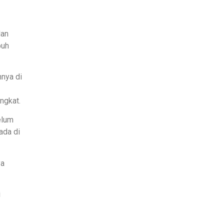
dan
buh
nnya di
ngkat.
elum
ada di
ya
i