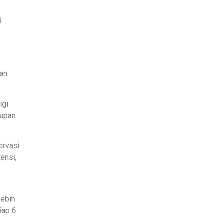
i
dan
igi
supan
ervasi
ensi,
lebih
iap 6