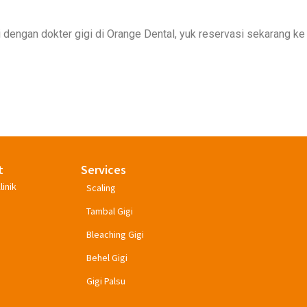
 dengan dokter gigi di Orange Dental, yuk reservasi sekarang ke
t
Services
linik
Scaling
Tambal Gigi
Bleaching Gigi
Behel Gigi
Gigi Palsu