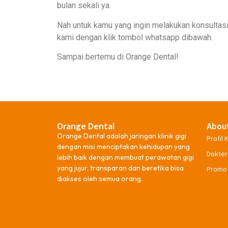
bulan sekali ya.
Nah untuk kamu yang ingin melakukan konsultasi
kami dengan klik tombol whatsapp dibawah.
Sampai bertemu di Orange Dental!
Orange Dental
Abou
Orange Dental adalah jaringan klinik gigi
Profil K
dengan misi menciptakan kehidupan yang
Dokter
lebih baik dengan membuat perawatan gigi
yang jujur, transparan dan beretika bisa
Promo
diakses oleh semua orang.