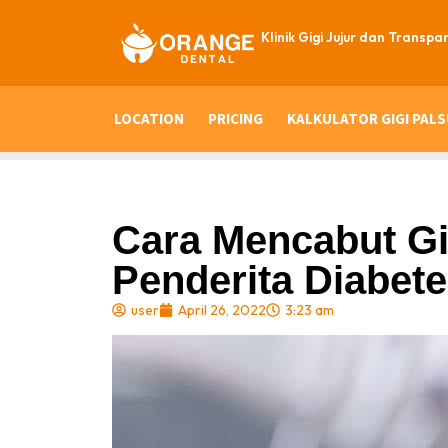
Klinik Gigi Jujur dan Transpa
LOCATION
PRICING
KALKULATOR GIGI PALS
Cara Mencabut Gi
Penderita Diabet
user
April 26, 2022
3:23 am