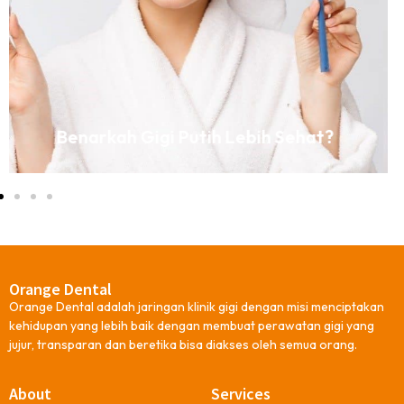
Ciri-Ciri Kalau Kamu Memiliki Gigi Sehat
dan Terawat
Orange Dental
Orange Dental adalah jaringan klinik gigi dengan misi menciptakan
kehidupan yang lebih baik dengan membuat perawatan gigi yang
jujur, transparan dan beretika bisa diakses oleh semua orang.
About
Services